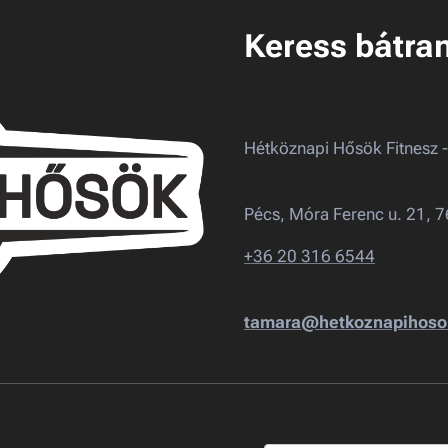
Keress bátra
Hétköznapi Hősök Fitnesz 
Pécs, Móra Ferenc u. 21, 
+36 20 316 6544
tamara@hetkoznapihosok