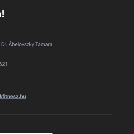
n!
- Dr. Ábelovszky Tamara
7621
fitnesz.hu