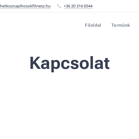
etkoznapihosokfitnesz.hu
+36 20 316 6544
Főoldal
Termünk
Kapcsolat