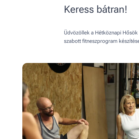
Keress bátran!
Üdvözöllek a Hétköznapi Hősök F
szabott fitneszprogram készítése