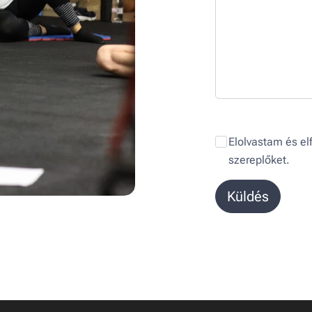
Elolvastam és e
szereplőket.
Küldés