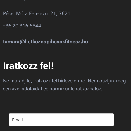
Már régóta sportolsz, a technikai tudást
mindig lehet fejleszteni.
Pécs, Móra Ferenc u. 21, 7621
+36 20 316 6544
tamara@hetkoznapihosokfitnesz.hu
Iratkozz fel!
Ne maradj le, iratkozz fel hírlevelemre. Nem osztjuk meg
senkivel adataidat és bármikor leiratkozhatsz.