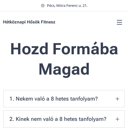
Pécs, Móra Ferenc u. 21.
Hétköznapi Hősök Fitnesz
Hozd Formába
Magad
1. Nekem való a 8 hetes tanfolyam?
Neked való, ha:
2. Kinek nem való a 8 hetes tanfolyam?
Nagyobb izmokra, formás alakra