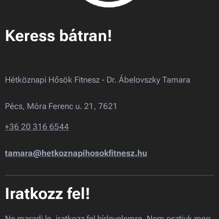
Keress bátran!
Hétköznapi Hősök Fitnesz - Dr. Ábelovszky Tamara
Pécs, Móra Ferenc u. 21, 7621
+36 20 316 6544
tamara@hetkoznapihosokfitnesz.hu
Iratkozz fel!
Ne maradj le, iratkozz fel hírlevelemre. Nem osztjuk meg