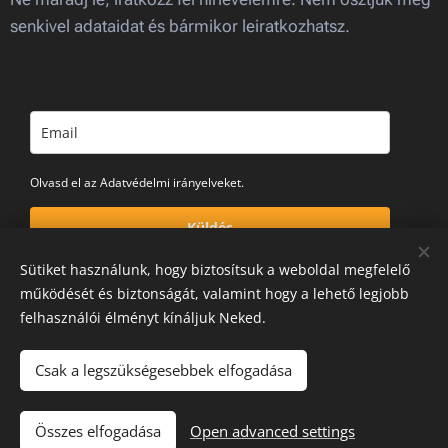
senkivel adataidat és bármikor leiratkozhatsz.
Olvasd el az Adatvédelmi irányelveket.
Küldés
Sütiket használunk, hogy biztosítsuk a weboldal megfelelő
működését és biztonságát, valamint hogy a lehető legjobb
felhasználói élményt kínáljuk Neked.
© 2024 Hétköznapi Hősök Fitnesz | Minden jog
fenntartva.
Adatkezelési tájékoztató
|
Cookie információk
Csak a legszükségesebbek elfogadása
|
ÁSZF
|
Cookie-k
Összes elfogadása
Open advanced settings
Powered by
Webnode
Cookies