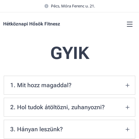
Pécs, Móra Ferenc u. 21.
Hétköznapi Hősök Fitnesz
GYIK
1. Mit hozz magaddal?
Törölköző: Higiéniai okokból fontos,
hogy legyen nálad így saját és az
2. Hol tudok átöltözni, zuhanyozni?
edzőtársaid egészségét is véded.
Közvetlenül a terem mellett van külön női illetve
Kényelmes edző-ruházat, amiben
férfi öltöző és mosdó, zuhanyozóval.
3. Hányan leszünk?
szabadon tudsz mozogni.