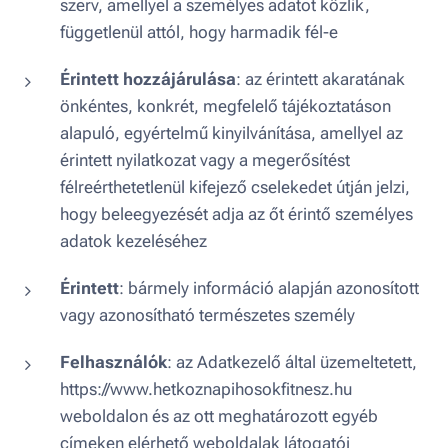
szerv, amellyel a személyes adatot közlik,
függetlenül attól, hogy harmadik fél-e
Érintett hozzájárulása
: az érintett akaratának
önkéntes, konkrét, megfelelő tájékoztatáson
alapuló, egyértelmű kinyilvánítása, amellyel az
érintett nyilatkozat vagy a megerősítést
félreérthetetlenül kifejező cselekedet útján jelzi,
hogy beleegyezését adja az őt érintő személyes
adatok kezeléséhez
Érintett
: bármely információ alapján azonosított
vagy azonosítható természetes személy
Felhasználók
: az Adatkezelő által üzemeltetett,
https://www.hetkoznapihosokfitnesz.hu
weboldalon és az ott meghatározott egyéb
címeken elérhető weboldalak látogatói