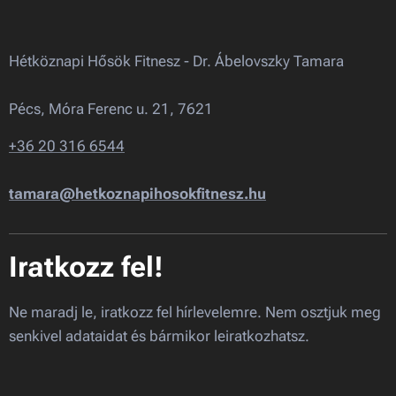
Hétköznapi Hősök Fitnesz - Dr. Ábelovszky Tamara
Pécs, Móra Ferenc u. 21, 7621
+36 20 316 6544
tamara@hetkoznapihosokfitnesz.hu
Iratkozz fel!
Ne maradj le, iratkozz fel hírlevelemre. Nem osztjuk meg
senkivel adataidat és bármikor leiratkozhatsz.