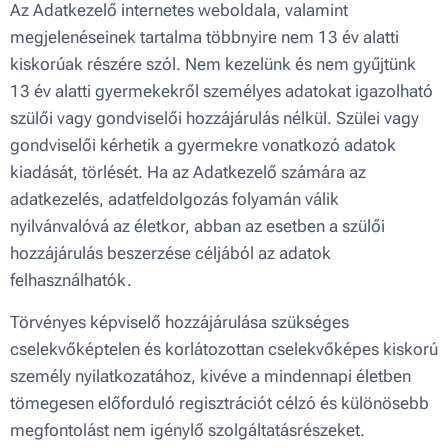
Az Adatkezelő internetes weboldala, valamint
megjelenéseinek tartalma többnyire nem 13 év alatti
kiskorúak részére szól. Nem kezelünk és nem gyűjtünk
13 év alatti gyermekekről személyes adatokat igazolható
szülői vagy gondviselői hozzájárulás nélkül. Szülei vagy
gondviselői kérhetik a gyermekre vonatkozó adatok
kiadását, törlését. Ha az Adatkezelő számára az
adatkezelés, adatfeldolgozás folyamán válik
nyilvánvalóvá az életkor, abban az esetben a szülői
hozzájárulás beszerzése céljából az adatok
felhasználhatók.
Törvényes képviselő hozzájárulása szükséges
cselekvőképtelen és korlátozottan cselekvőképes kiskorú
személy nyilatkozatához, kivéve a mindennapi életben
tömegesen előforduló regisztrációt célzó és különösebb
megfontolást nem igénylő szolgáltatásrészeket.