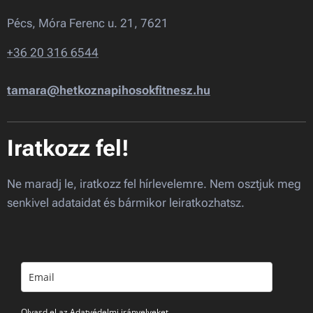
Pécs, Móra Ferenc u. 21, 7621
+36 20 316 6544
tamara@hetkoznapihosokfitnesz.hu
Iratkozz fel!
Ne maradj le, iratkozz fel hírlevelemre. Nem osztjuk meg
senkivel adataidat és bármikor leiratkozhatsz.
Olvasd el az Adatvédelmi irányelveket.