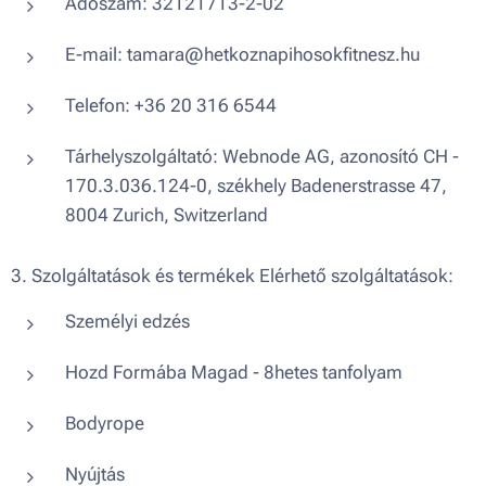
Adószám: 32121713-2-02
E-mail: tamara@hetkoznapihosokfitnesz.hu
Telefon: +36 20 316 6544
Tárhelyszolgáltató: Webnode AG, azonosító CH -
170.3.036.124-0, székhely Badenerstrasse 47,
8004 Zurich, Switzerland
3. Szolgáltatások és termékek Elérhető szolgáltatások:
Személyi edzés
Hozd Formába Magad - 8hetes tanfolyam
Bodyrope
Nyújtás