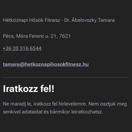
Hétköznapi Hősök Fitnesz - Dr. Ábelovszky Tamara
Pécs, Móra Ferenc u. 21, 7621
+36 20 316 6544
tamara@hetkoznapihosokfitnesz.hu
Iratkozz fel!
Ne maradj le, iratkozz fel hírlevelemre. Nem osztjuk meg
senkivel adataidat és bármikor leiratkozhatsz.