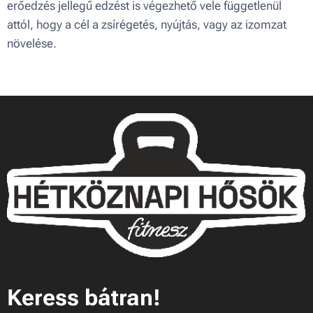
erőedzés jellegű edzést is végezhető vele függetlenül
attól, hogy a cél a zsírégetés, nyújtás, vagy az izomzat
növelése.
Keress bátran!